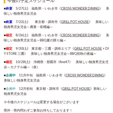
今後の予定スケジュール
■
終宴
5/27(土) 福島県・いわき市《
CROSS WONDER DINING
》 美
味しい独身男児女児会
■
終宴
7/22(土) 東京都・調布市《
GRILL POT HOUSE
》 美味しい
独身男児女児会～農業・収穫編～
■
確定
8/26(土) 福島県・いわき市《
CROSS WONDER DINING
》 美
味しい独身男児女児会～BBQ夏の限り編～
■
確定
9/30(土) 東京都・三鷹・調布エリア《
GRILL POT HOUSE
× DI
Y STORE 三鷹》 美味しい独身男児女児会～BBQ初秋の夜編～
■
確定
10/28(土) 沖縄県・那覇市《fine47》 美味しい独身男児女児
会～カクテル編～（仮）
■
企画中
11月中旬 福島県・いわき市《
CROSS WONDER DINING
》
美味しい独身男児女児会
■
企画中
12月初旬 東京都・調布市《
GRILL POT HOUSE
》美味しい
独身男児女児会
※今後のスケジュールは変更する場合がございます
県外・県内問わずご参加お待ちしております！