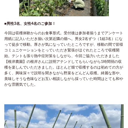
■男性3名、女性4名のご参加！
今回は収穫体験からのお食事形式。受付後は参加者揃うまでアンケート
用紙に記入いただき揃い次第近隣の畑へ。男女2名ずつ（1組3名）にな
って徒歩で移動。厚さが気になっていたところですが、移動の間で皆様
コミュニケーションをとっていただき緊張がほぐれたところで収穫開
始。テントも張り熱中症対策をしながら、今回ご協力いただきました
【根岸農園】の根岸さんに説明アテンドしてもらいながら1時間弱の収
穫を楽しんでいただきました。ほとんど畑で収穫するのは初めての方が
多く、興味深々で説明を聞きながら野菜をどんどん収穫。綺麗な形や、
美味しそうな色味などお互い相談しながら採っていた時間はとても和や
かな雰囲気でした。