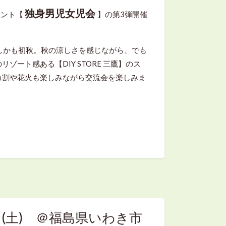
独身男児女児会
イベント【
】の第3弾開催
しかも初秋。秋の涼しさを感じながら、でも
ゾート感ある【DIY STORE 三鷹】のス
カ割や花火も楽しみながら交流会を楽しみま
！
6日(土) ＠福島県いわき市