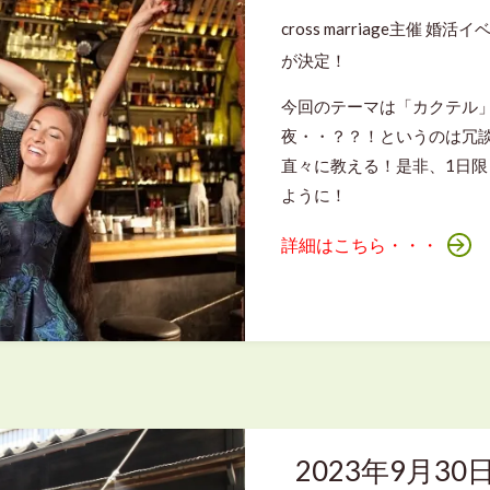
cross marriage主催 婚活
が決定！
今回のテーマは「カクテル
夜・・？？！というのは冗
直々に教える！是非、1日
ように！
詳細はこちら・・・
2023年9月3