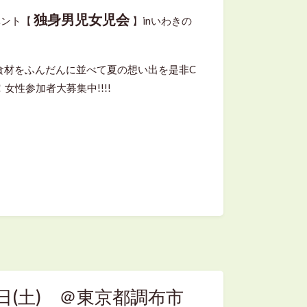
独身男児女児会
イベント【
】inいわきの
食材をふんだんに並べて夏の想い出を是非C
Gで！女性参加者大募集中!!!!
2日(土) ＠東京都調布市